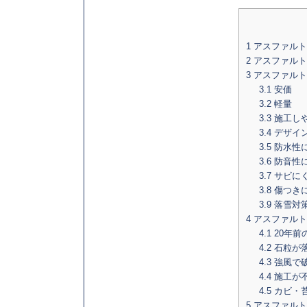
1
アスファルト
2
アスファルト
3
アスファルト
3.1
安価
3.2
軽量
3.3
施工し
3.4
デザイ
3.5
防水性
3.6
防音性
3.7
サビに
3.8
傷つき
3.9
落雪対
4
アスファルト
4.1
20年前
4.2
石粒が
4.3
強風で
4.4
施工が
4.5
カビ・
5
アスファルト