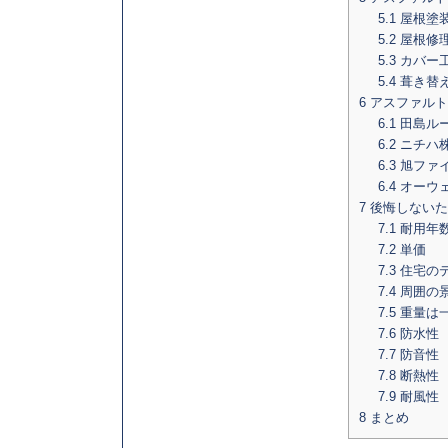
5.1
屋根塗
5.2
屋根修
5.3
カバー
5.4
葺き替
6
アスファルト
6.1
田島ル
6.2
ニチハ
6.3
旭ファ
6.4
オーウ
7
後悔しないた
7.1
耐用年
7.2
単価
7.3
住宅の
7.4
周囲の
7.5
重量は
7.6
防水性
7.7
防音性
7.8
断熱性
7.9
耐風性
8
まとめ