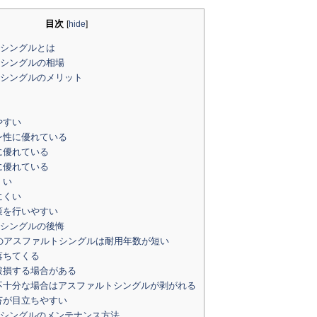
目次
[
hide
]
シングルとは
シングルの相場
シングルのメリット
やすい
ン性に優れている
に優れている
に優れている
くい
にくい
策を行いやすい
シングルの後悔
のアスファルトシングルは耐用年数が短い
落ちてくる
破損する場合がある
不十分な場合はアスファルトシングルが剥がれる
苔が目立ちやすい
シングルのメンテナンス方法