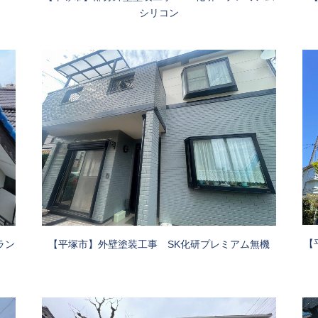
シリコン
【
ラン
【平塚市】外壁塗装工事 SK化研プレミアム無機