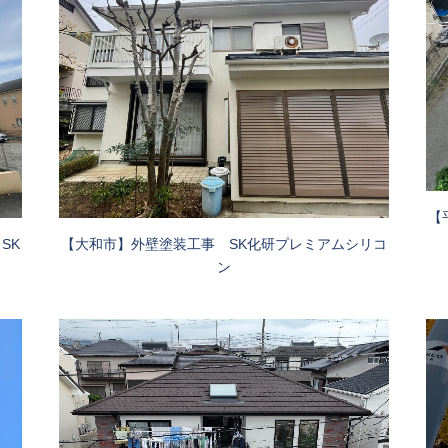
【
SK
【大和市】外壁塗装工事 SK化研プレミアムシリコ
ン