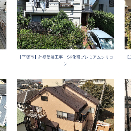
【
【平塚市】外壁塗装工事 SK化研プレミアムシリコ
ン